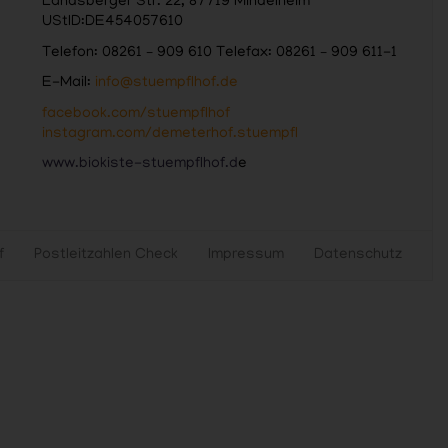
Landsberger Str. 22, 87719 Mindelheim
UStID:DE454057610
Telefon: 08261 – 909 610 Telefax: 08261 – 909 611-1
E-Mail:
info@stuempflhof.de
facebook.com/stuempflhof
instagram.com/demeterhof.stuempfl
www.biokiste-stuempflhof.d
e
f
Postleitzahlen Check
Impressum
Datenschutz