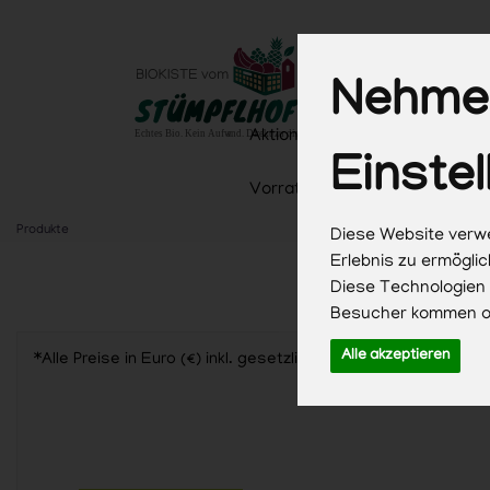
Nehmen
Aktionen
Aktionen & Saison
Einstel
Vorrat & Küche
Getränke
Produkte
Diese Website verwe
Erlebnis zu ermögli
Diese Technologien
Besucher kommen od
Alle akzeptieren
*Alle Preise in Euro (€) inkl. gesetzlicher Mehrwertsteuer,