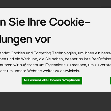
Produk
 Sie Ihre Cookie-
Biokisten
Obst & Gemüse
Brot & Backwaren
Milc
lungen vor
Haushalt & Pflege
ndet Cookies und Targeting Technologien, um Ihnen ein bess
chen und die Werbung, die Sie sehen, besser an Ihre Bedürfni
 nutzen wir außerdem um Ergebnisse zu messen, um zu verst
er um unsere Website weiter zu entwickeln.
Nur essenzielle Cookies akzeptieren
 zuzüglich Versandkosten, Pfand und optionaler Servicegebühren. 