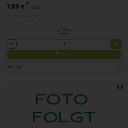
*
7,99 €
/ Stck
1 * Stck (10,65 € / 1l)
Stck
Anzahl
7,99
€