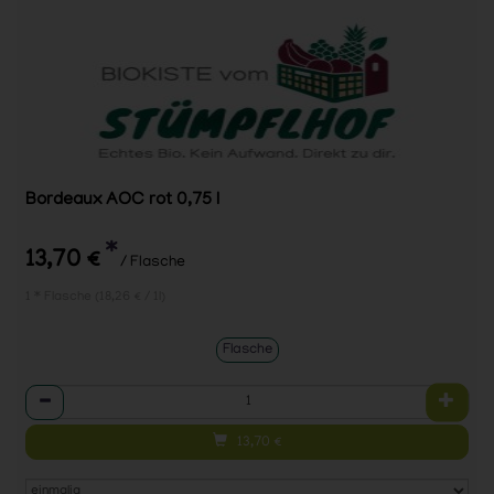
Bordeaux AOC rot 0,75 l
*
13,70 €
/ Flasche
1 * Flasche (18,26 € / 1l)
Flasche
Anzahl
13,70
€