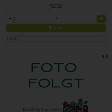
Flasche
Anzahl
13,25
€