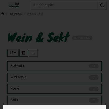
Produkt
Getränke
Wein & Sekt
Wein & Sekt
30 von 1347
Rotwein
11
Weißwein
7
Rosé
4
Sekt
7