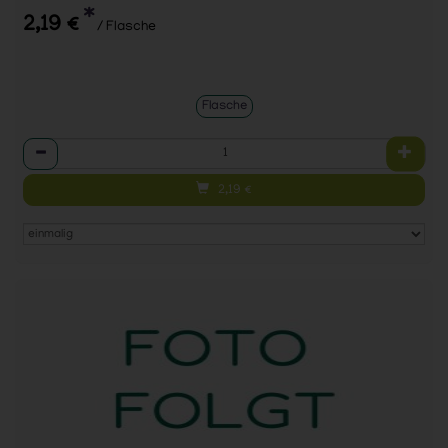
*
2,19 €
/ Flasche
Flasche
Anzahl
2,19
€