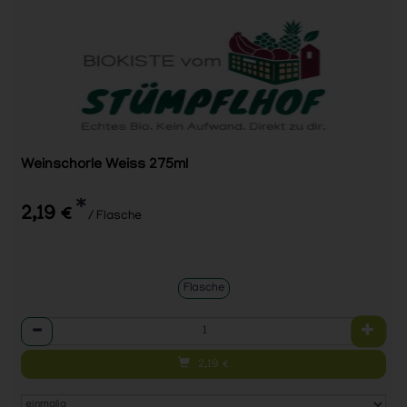
Weinschorle Weiss 275ml
*
2,19 €
/ Flasche
Flasche
Anzahl
2,19
€