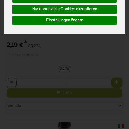
Nur essenzielle Cookies akzeptieren
Einstellungen ändern
Acht Grad Weinschorle, weiß
*
2,19 €
/ 0,275l
1 * 0,275l (7,96 € / 1l)
0,275l
Anzahl
2,19
€