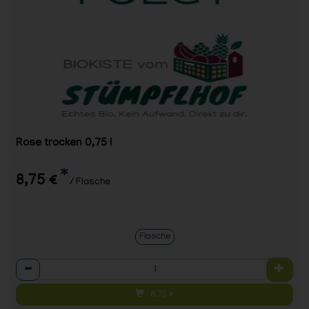
Rose trocken 0,75 l
*
8,75 €
/ Flasche
Flasche
Anzahl
8,75
€