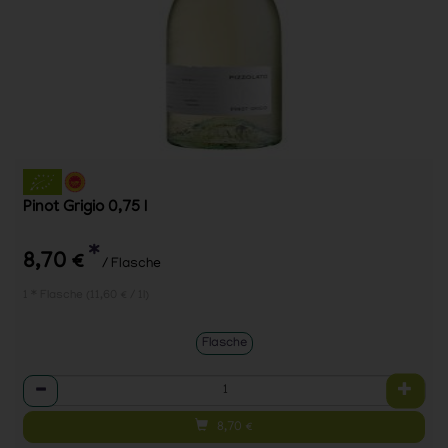
Pinot Grigio 0,75 l
*
8,70 €
/ Flasche
1 * Flasche (11,60 € / 1l)
Flasche
Anzahl
8,70
€