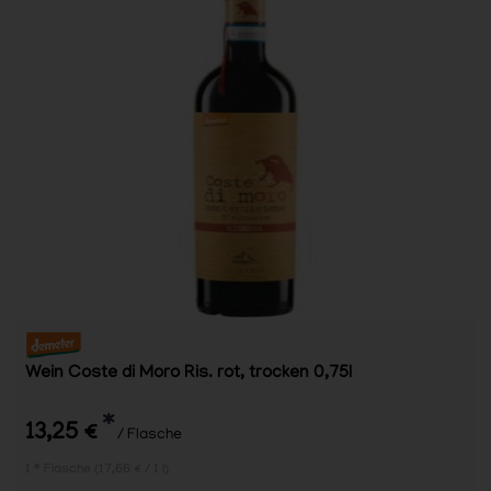
Wein Coste di Moro Ris. rot, trocken 0,75l
*
13,25 €
/ Flasche
1 * Flasche (17,66 € / 1 l)