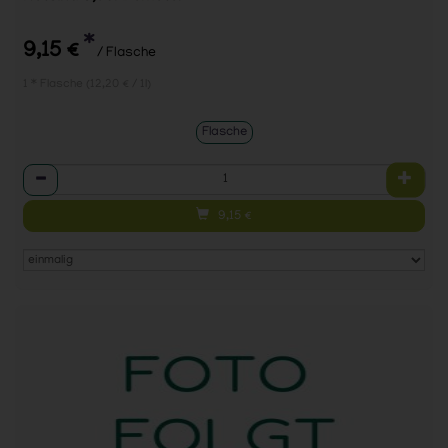
*
9,15 €
/ Flasche
1 * Flasche (12,20 € / 1l)
Flasche
Anzahl
9,15
€