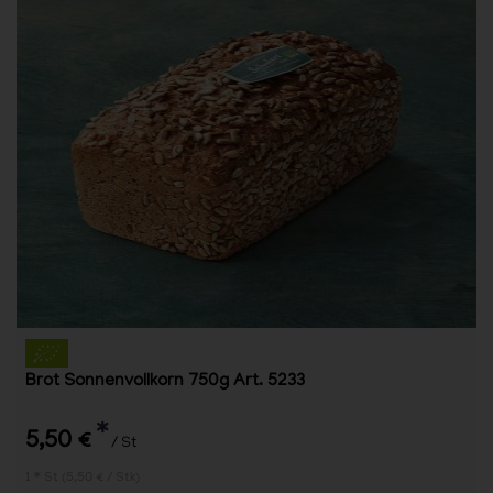
Brot Sonnenvollkorn 750g Art. 5233
*
5,50 €
/ St
1 * St (5,50 € / Stk)