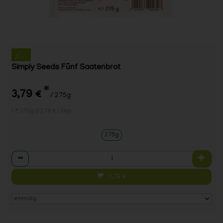
Simply Seeds Fünf Saatenbrot
*
3,79 €
/ 275g
1 * 275g (13,78 € / 1kg)
275g
Anzahl
3,79
€