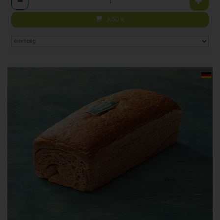
3,50
€