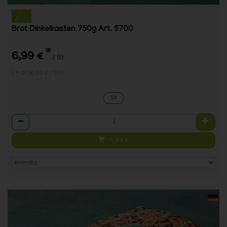
Brot Dinkelkasten 750g Art. 5700
*
6,99 €
/ St
1 * St (6,99 € / Stk)
St
Anzahl
6,99
€