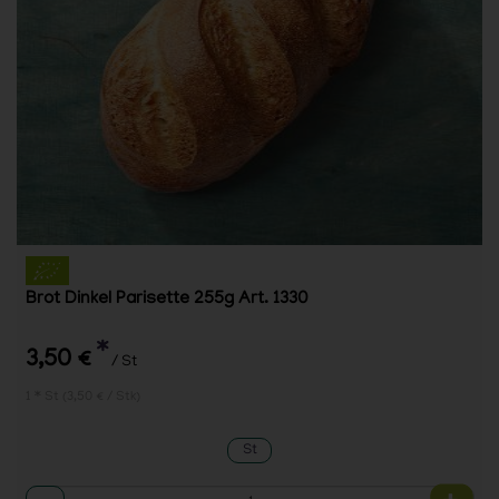
Brot Dinkel Parisette 255g Art. 1330
*
3,50 €
/ St
1 * St (3,50 € / Stk)
St
Anzahl