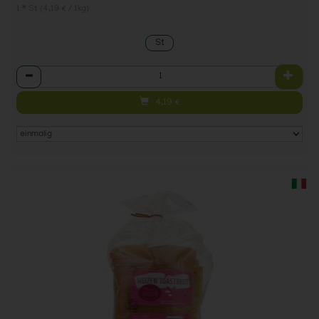
1 * St (4,19 € / 1kg)
St
Anzahl
4,19
€