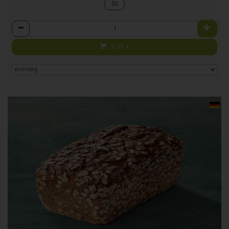
St
Anzahl
6,39
€