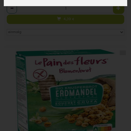
Anzahl
4,39
€