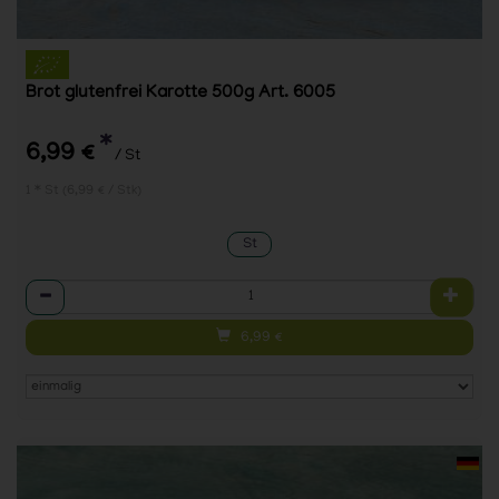
Brot glutenfrei Karotte 500g Art. 6005
*
6,99 €
/ St
1 * St (6,99 € / Stk)
St
Anzahl
6,99
€