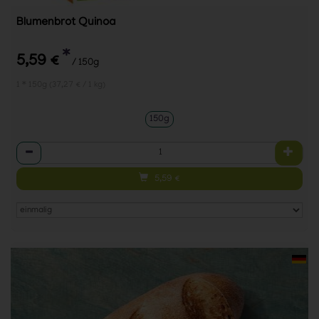
Blumenbrot Quinoa
*
5,59 €
/ 150g
1 * 150g (37,27 € / 1 kg)
150g
Anzahl
5,59
€