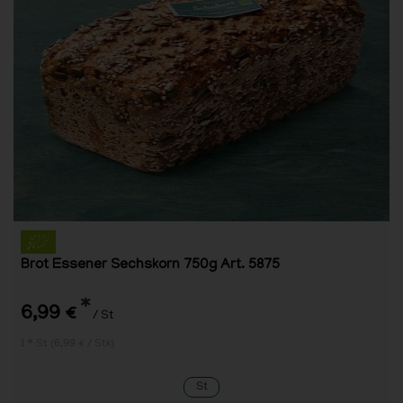
Brot Essener Sechskorn 750g Art. 5875
*
6,99 €
/ St
1 * St (6,99 € / Stk)
St