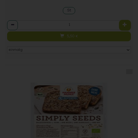
St
Anzahl
5,50
€