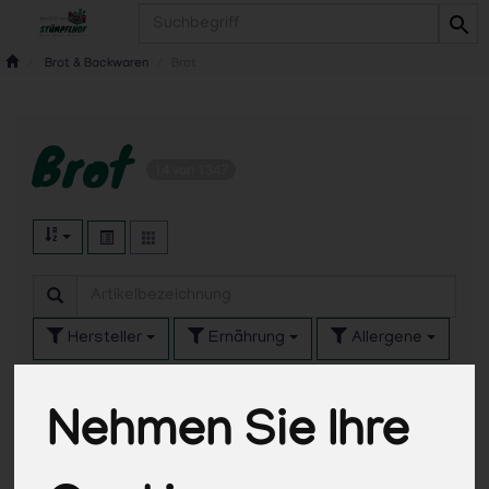
Produkt
Brot & Backwaren
Brot
Brot
14 von 1347
Hersteller
Ernährung
Allergene
Nehmen Sie Ihre