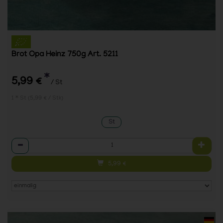
Brot Opa Heinz 750g Art. 5211
*
5,99 €
/ St
1 * St (5,99 € / Stk)
St
Anzahl
5,99
€