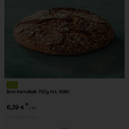
Brot Kerndllaib 750g Art. 5580
*
6,39 €
/ St
1 * St (6,39 € / Stk)