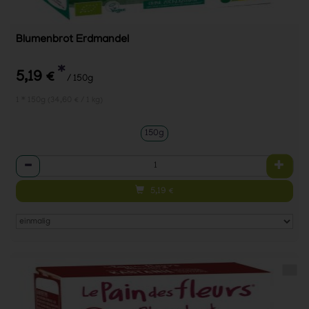
Blumenbrot Erdmandel
*
5,19 €
/ 150g
1 * 150g (34,60 € / 1 kg)
150g
Anzahl
5,19
€