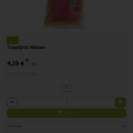
Toastbrot Weizen
*
4,19 €
/ St
1 * St (4,19 € / 1kg)
St
Anzahl
4,19
€