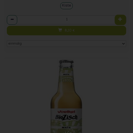
Kiste
Anzahl
8,10
€