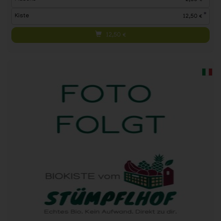
*
Kiste
12,50 €
12,50
€