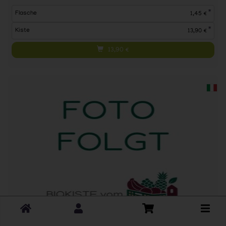
*
Flasche
1,45 €
*
Kiste
13,90 €
13,90
€
Toggle
cart