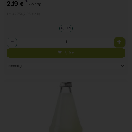
*
2,19 €
/ 0,275l
1 * 0,275l (7,96 € / 1l)
0,275l
Anzahl
2,19
€