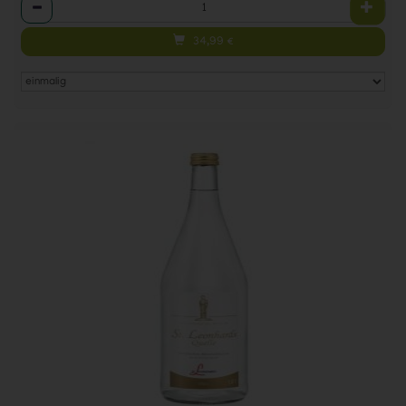
Anzahl
34,99
€