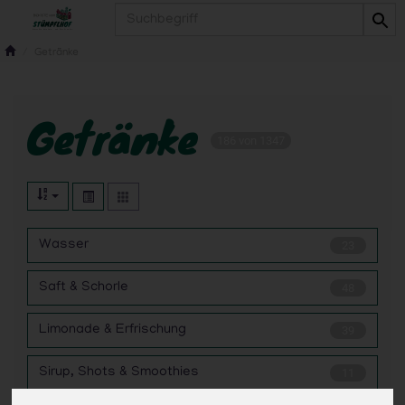
Produkt
Getränke
Getränke
186 von 1347
Wasser
23
Saft & Schorle
48
Limonade & Erfrischung
39
Sirup, Shots & Smoothies
11