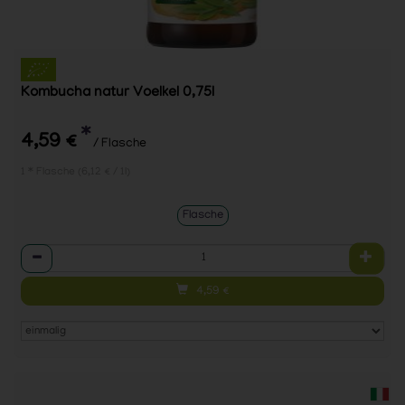
Kombucha natur Voelkel 0,75l
*
4,59 €
/ Flasche
1 * Flasche (6,12 € / 1l)
Flasche
Anzahl
4,59
€