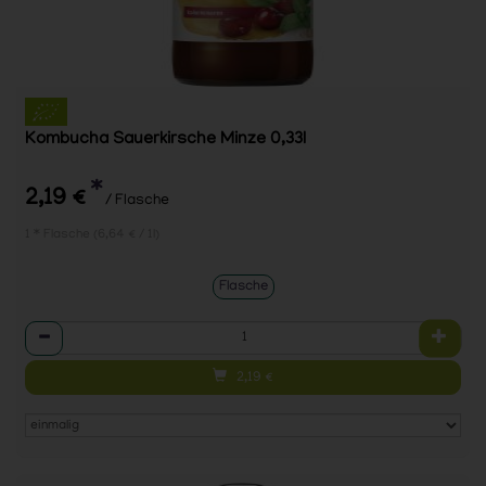
Kombucha Sauerkirsche Minze 0,33l
*
2,19 €
/ Flasche
1 * Flasche (6,64 € / 1l)
Flasche
Anzahl
2,19
€