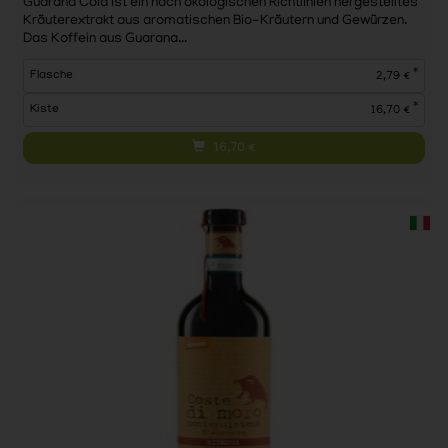
Guarana Cola ist ein nach ökologischen Richtlinien hergestelltes
Kräuterextrakt aus aromatischen Bio-Kräutern und Gewürzen.
Das Koffein aus Guarana...
*
Flasche
2,79 €
*
Kiste
16,70 €
16,70
€