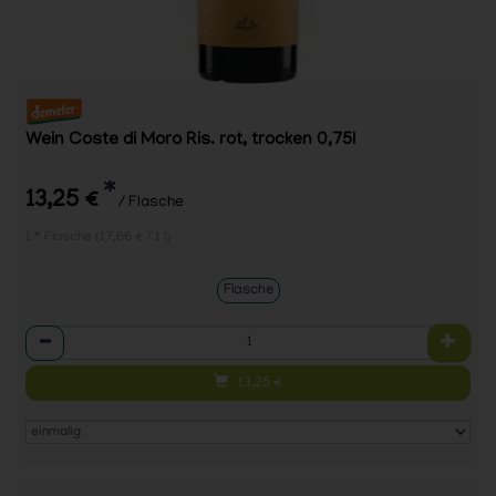
Wein Coste di Moro Ris. rot, trocken 0,75l
*
13,25 €
/ Flasche
1 * Flasche (17,66 € / 1 l)
Flasche
Anzahl
13,25
€