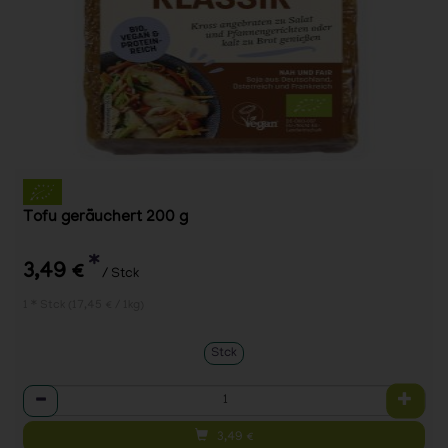
Tofu geräuchert 200 g
*
3,49 €
/ Stck
1 * Stck (17,45 € / 1kg)
Stck
Anzahl
3,49
€