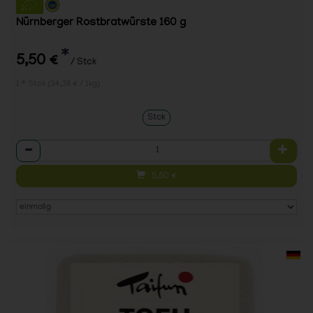
Nürnberger Rostbratwürste 160 g
*
5,50 €
/ Stck
1 * Stck (34,38 € / 1kg)
Stck
Anzahl
5,50
€