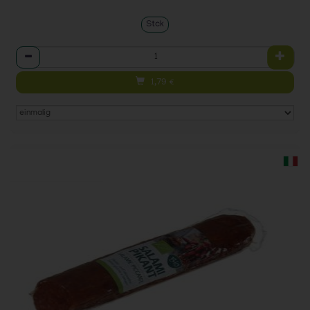
Stck
Anzahl
1,79
€