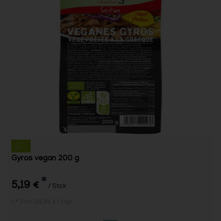
Gyros vegan 200 g
*
5,19 €
/ Stck
1 * Stck (25,95 € / 1kg)