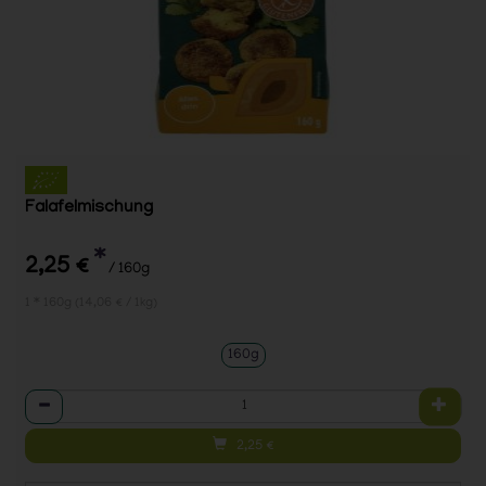
Falafelmischung
*
2,25 €
/ 160g
1 * 160g (14,06 € / 1kg)
160g
Anzahl
2,25
€