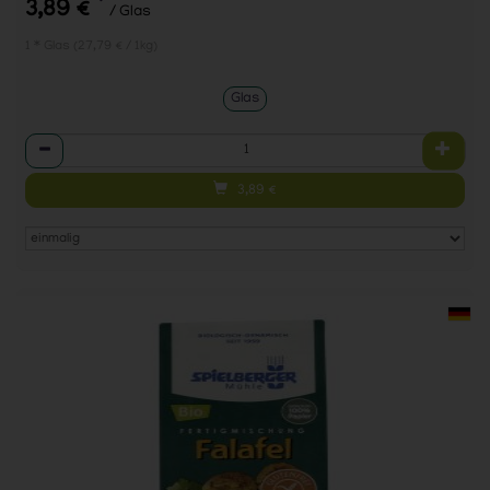
*
3,89 €
/ Glas
1 * Glas (27,79 € / 1kg)
Glas
Anzahl
3,89
€