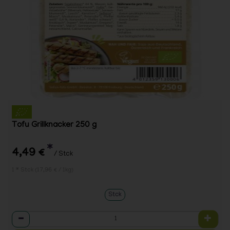
Tofu Grillknacker 250 g
*
4,49 €
/ Stck
1 * Stck (17,96 € / 1kg)
Stck
Anzahl