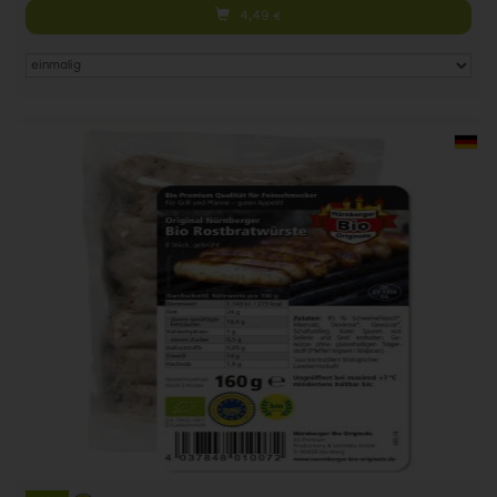
4,49
€