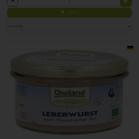
2,29
€