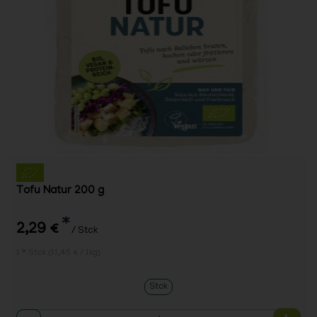
Tofu Natur 200 g
*
2,29 €
/ Stck
1 * Stck (11,45 € / 1kg)
Stck
Anzahl