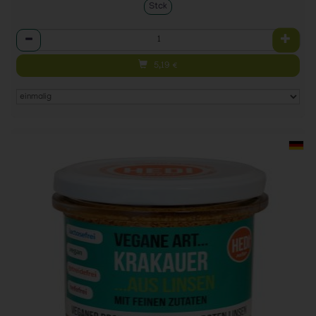
Stck
Anzahl
5,19
€