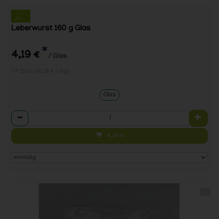
Leberwurst 160 g Glas
*
4,19 €
/ Glas
1 * Glas (26,19 € / 1kg)
Glas
Anzahl
4,19
€