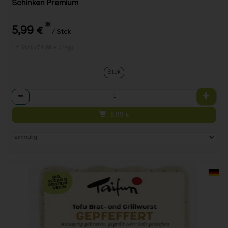
Schinken Premium
*
5,99 €
/ Stck
1 * Stck (74,88 € / 1kg)
Stck
Anzahl
5,99
€