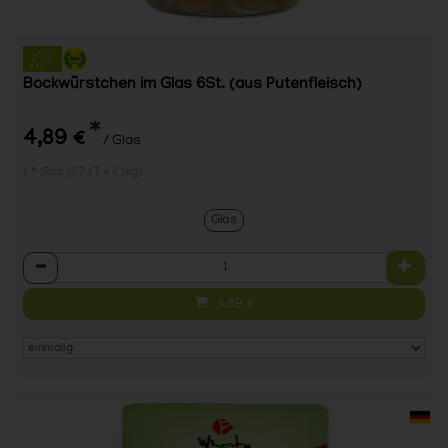
Bockwürstchen im Glas 6St. (aus Putenfleisch)
*
4,89 €
/ Glas
1 * Glas (27,17 € / 1kg)
Glas
Anzahl
4,89
€