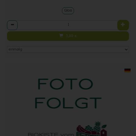
Glas
Anzahl
3,89
€