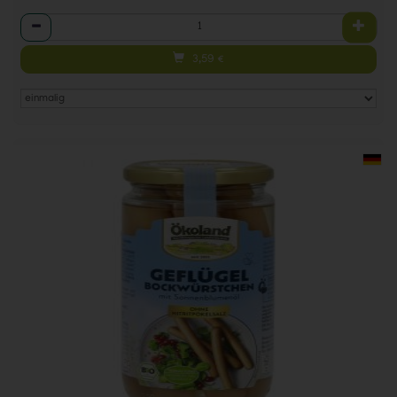
Anzahl
3,59
€