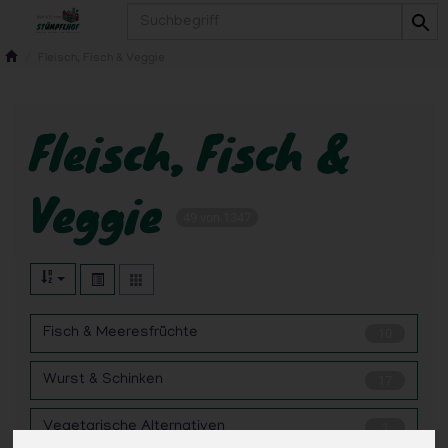
Produkt
Fleisch, Fisch & Veggie
Fleisch, Fisch &
Veggie
49 von 1347
Fisch & Meeresfrüchte
10
Wurst & Schinken
17
Vegetarische Alternativen
1