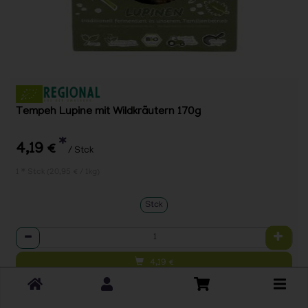
Tempeh Lupine mit Wildkräutern 170g
*
4,19 €
/ Stck
1 * Stck (20,95 € / 1kg)
Stck
Anzahl
4,19
€
Toggle
cart