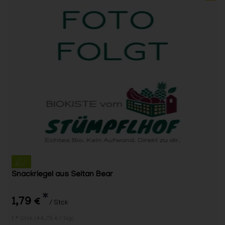
Snackriegel aus Seitan Bear
*
1,79 €
/ Stck
1 * Stck (44,75 € / 1kg)