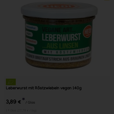
Leberwurst mit Röstzwiebeln vegan 140g
*
3,89 €
/ Glas
1 * Glas (27,79 € / 1kg)