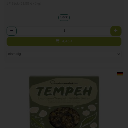
1 * Stck (58,55 € / 1kg)
Stck
Anzahl
4,45
€