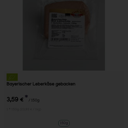
Bayerischer Leberkäse gebacken
*
3,59 €
/ 150g
1 * 150g (23,93 € / 1kg)
150g