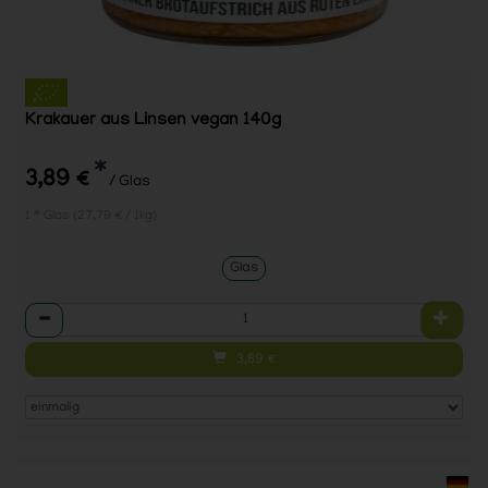
Krakauer aus Linsen vegan 140g
*
3,89 €
/ Glas
1 * Glas (27,79 € / 1kg)
Glas
Anzahl
3,89
€