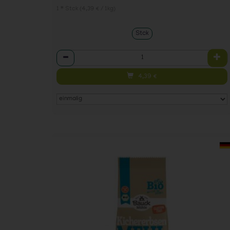
1 * Stck (4,39 € / 1kg)
Stck
Anzahl
4,39
€