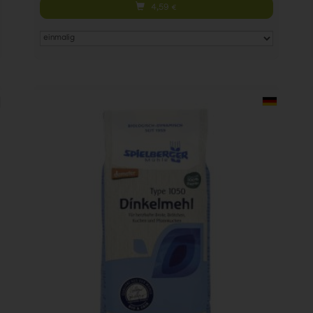
4,59
€