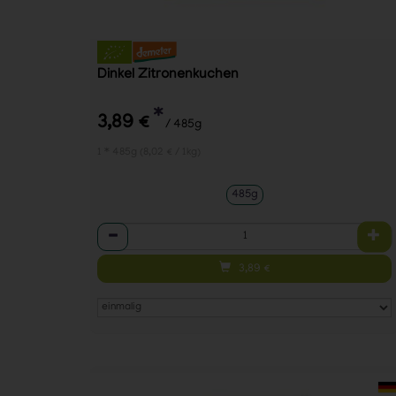
Dinkel Zitronenkuchen
*
3,89 €
/ 485g
1 * 485g (8,02 € / 1kg)
485g
Anzahl
3,89
€