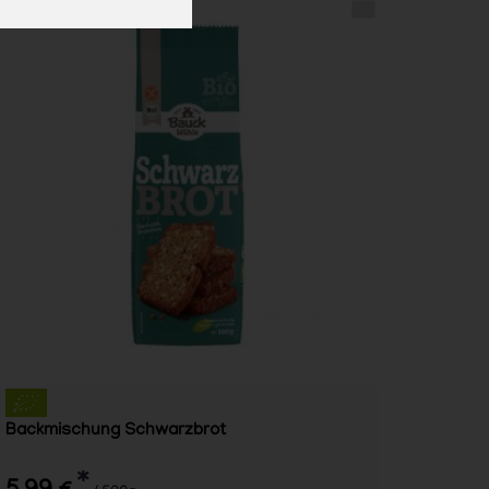
Backmischung Schwarzbrot
*