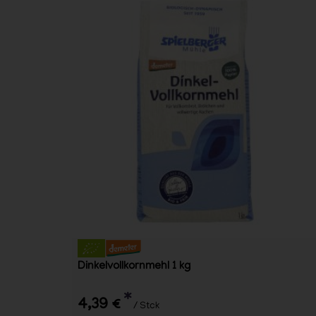
Dinkelvollkornmehl 1 kg
*
4,39 €
/ Stck