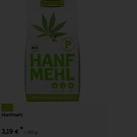
Hanfmehl
*
3,19 €
/ 250 g