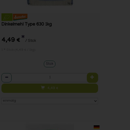
Dinkelmehl Type 630 1kg
*
4,49 €
/ Stck
1 * Stck (4,49 € / 1kg)
Stck
Anzahl
4,49
€