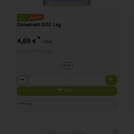
Dinkelmehl 1050 1 kg
*
4,69 €
/ Stck
1 * Stck (4,69 € / 1kg)
Stck
Anzahl
4,69
€