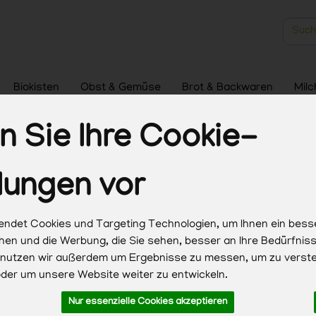
Produk
Biokisten
Obst & Gemüse
Brot & Backwaren
Milc
Haushalt & Pflege
 Sie Ihre Cookie-
lungen vor
ndet Cookies und Targeting Technologien, um Ihnen ein bess
chen und die Werbung, die Sie sehen, besser an Ihre Bedürfni
 nutzen wir außerdem um Ergebnisse zu messen, um zu verst
Hersteller
Ernährung
Allergene
er um unsere Website weiter zu entwickeln.
Nur essenzielle Cookies akzeptieren