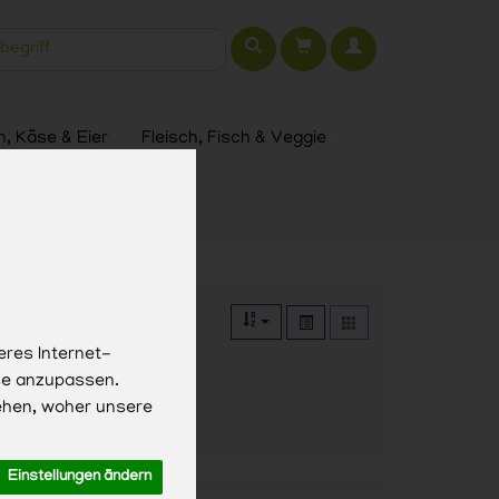
t
h, Käse & Eier
Fleisch, Fisch & Veggie
eres Internet-
sse anzupassen.
ehen, woher unsere
Einstellungen ändern