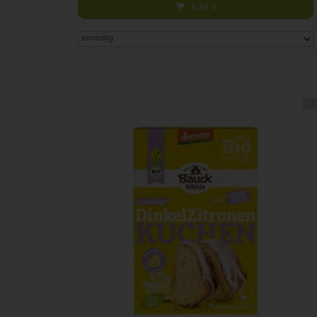
5,39
€