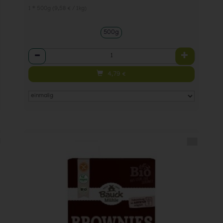
1 * 500g (9,58 € / 1kg)
500g
Anzahl
4,79
€