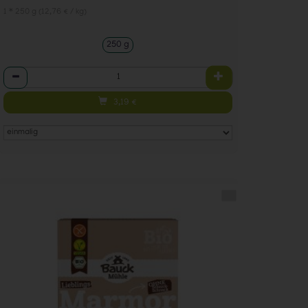
1 * 250 g (12,76 € / kg)
250 g
Anzahl
3,19
€