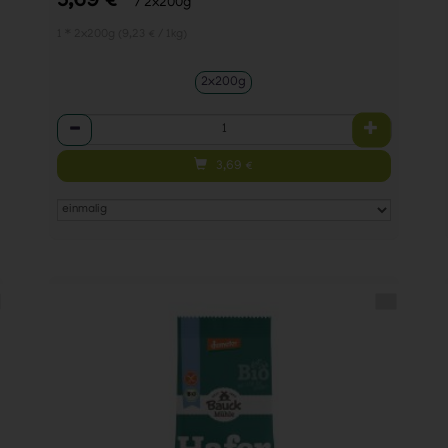
3,69 €
/ 2x200g
1 * 2x200g (9,23 € / 1kg)
2x200g
Anzahl
3,69
€