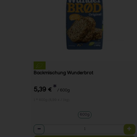
Backmischung Wunderbrot
*
5,39 €
/ 600g
1 * 600g (8,99 € / 1kg)
600g
Anzahl