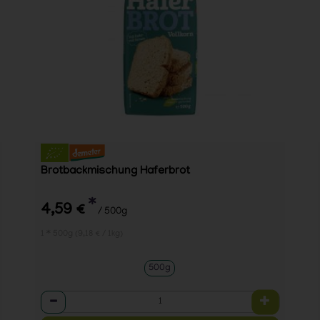
Brotbackmischung Haferbrot
*
4,59 €
/ 500g
1 * 500g (9,18 € / 1kg)
500g
Anzahl