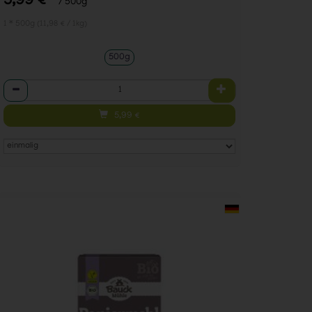
5,99 €
/ 500g
1 * 500g (11,98 € / 1kg)
500g
Anzahl
5,99
€