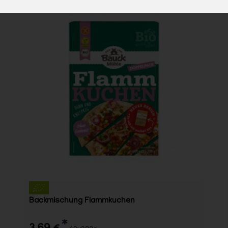
Backmischung Flammkuchen
*