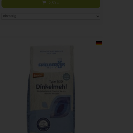
2,59
€