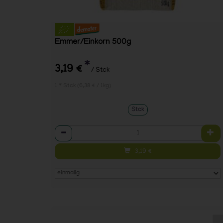
Emmer/Einkorn 500g
*
3,19 €
/ Stck
1 * Stck (6,38 € / 1kg)
Stck
Anzahl
3,19
€