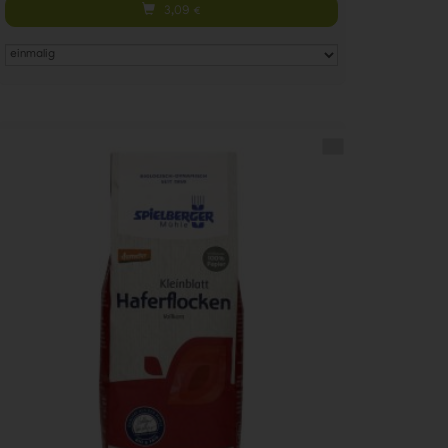
3,09
€