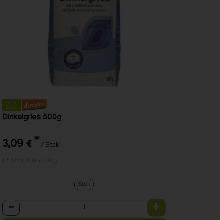
Dinkelgries 500g
*
3,09 €
/ Stck
1 * Stck (6,18 € / 1kg)
Stck
Anzahl