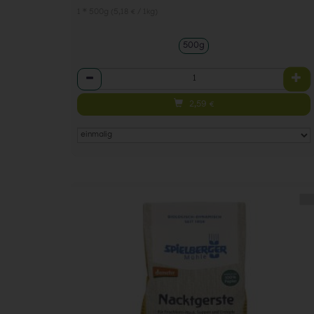
1 * 500g (5,18 € / 1kg)
500g
Anzahl
2,59
€