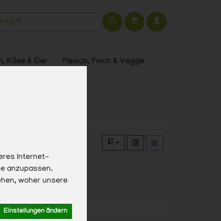
t
h, Käse & Eier
Fleisch, Fisch & Veggie
eres Internet-
sse anzupassen.
ehen, woher unsere
Einstellungen ändern