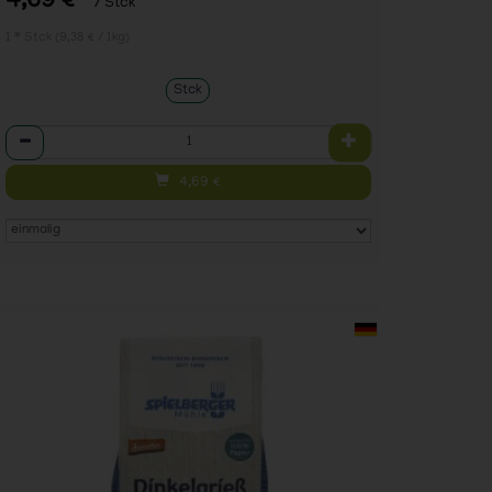
4,69 €
/ Stck
1 * Stck (9,38 € / 1kg)
Stck
Anzahl
4,69
€