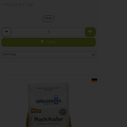
1 * Stck (7,38 € / 1kg)
Stck
Anzahl
3,69
€