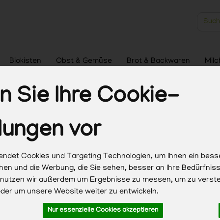
Produk
Biokisten
Obst & Gemüse
Brot & Backwaren
Milc
Haushalt & Pflege
 Sie Ihre Cookie-
lungen vor
ndet Cookies und Targeting Technologien, um Ihnen ein bess
chen und die Werbung, die Sie sehen, besser an Ihre Bedürfni
 nutzen wir außerdem um Ergebnisse zu messen, um zu verst
Hersteller
Ernährung
Allergene
er um unsere Website weiter zu entwickeln.
Nur essenzielle Cookies akzeptieren