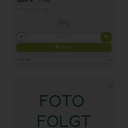
3,59 €
/ 500g
1 * 500g (7,18 € / 1kg)
500g
Anzahl
3,59
€