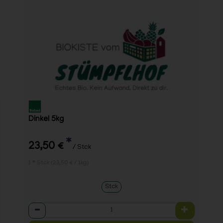
Dinkel 5kg
*
23,50 €
/ Stck
1 * Stck (23,50 € / 1kg)
Stck
Anzahl