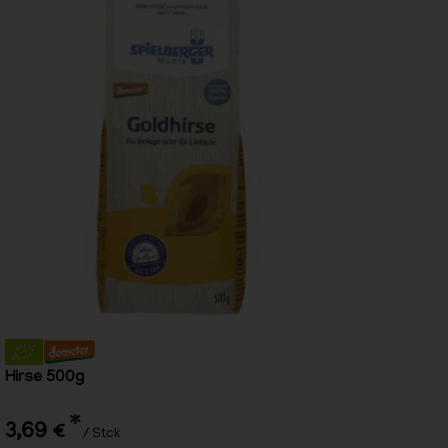
Hirse 500g
*
3,69 €
/ Stck