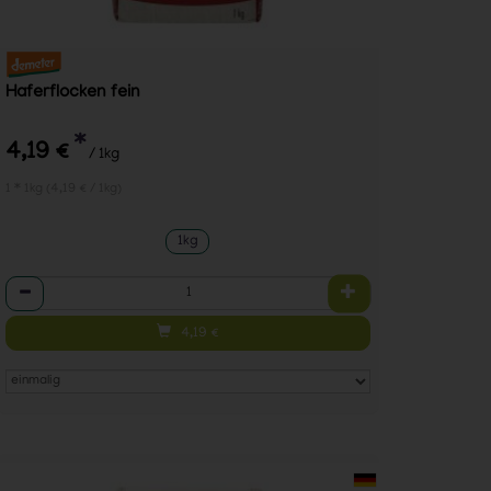
Haferflocken fein
*
4,19 €
/ 1kg
1 * 1kg (4,19 € / 1kg)
1kg
Anzahl
4,19
€