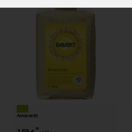
Amaranth
*