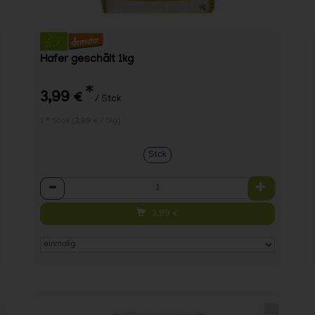
Hafer geschält 1kg
*
3,99 €
/ Stck
1 * Stck (3,99 € / 1kg)
Stck
Anzahl
3,99
€