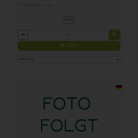
1 * 500g (5,18 € / 1kg)
500g
Anzahl
2,59
€