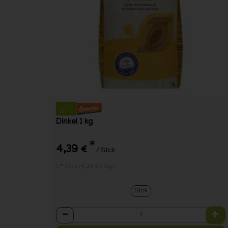
Dinkel 1 kg
*
4,39 €
/ Stck
1 * Stck (4,39 € / 1kg)
Stck
Anzahl