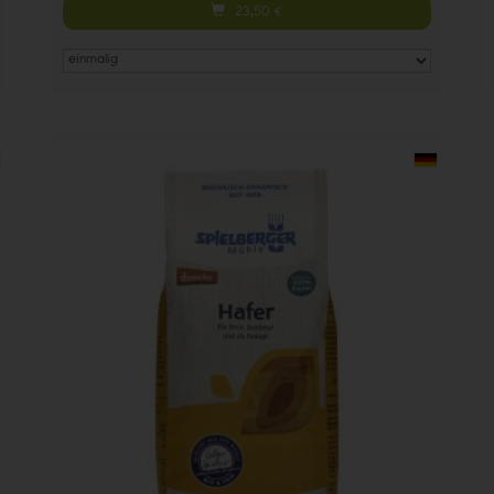
23,50
€