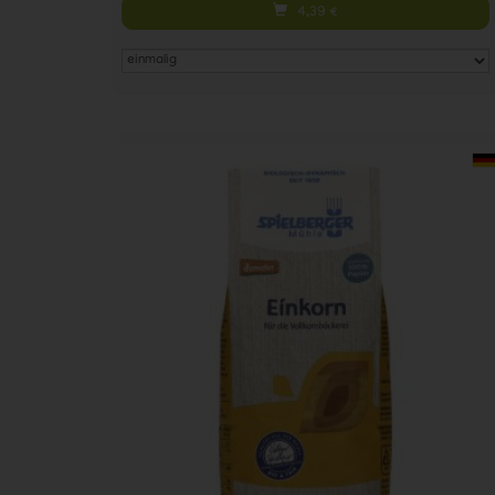
4,39
€