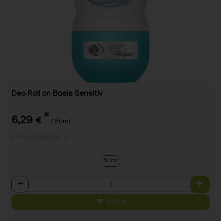
Deo Roll on Basis Sensitiv
*
6,29 €
/ 50ml
1 * 50ml (125,80 € / 1l)
50ml
Anzahl
6,29
€