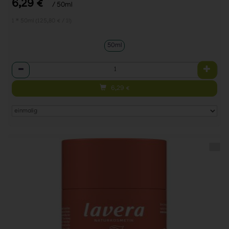
*
6,29 €
/ 50ml
1 * 50ml (125,80 € / 1l)
50ml
Anzahl
6,29
€