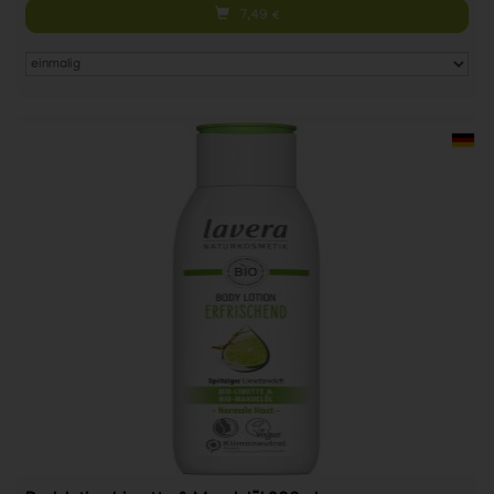
7,49
€