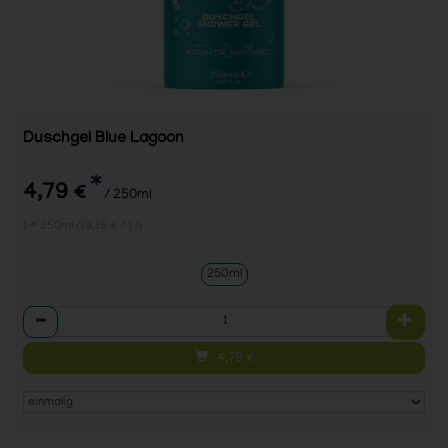
Duschgel Blue Lagoon
*
4,79 €
/ 250ml
1 * 250ml (19,16 € / 1 l)
250ml
Anzahl
4,79
€