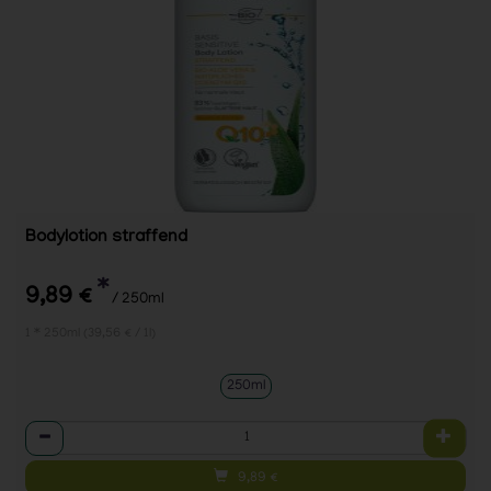
Bodylotion straffend
*
9,89 €
/ 250ml
1 * 250ml (39,56 € / 1l)
250ml
Anzahl
9,89
€