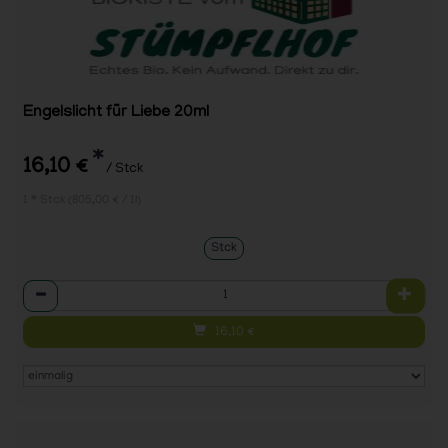
Engelslicht für Liebe 20ml
*
16,10 €
/ Stck
1 * Stck (805,00 € / 1l)
Stck
Anzahl
16,10
€