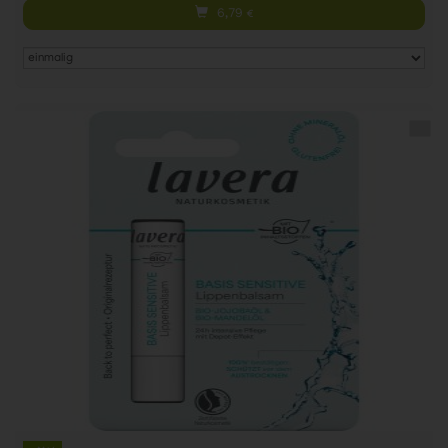
6,79
€