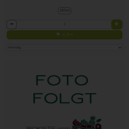
250ml
Anzahl
4,79
€