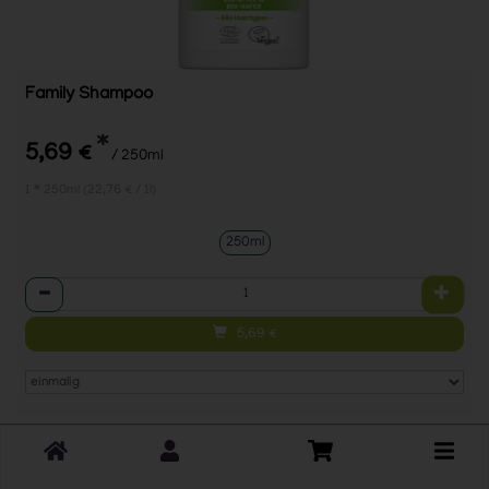
Family Shampoo
*
5,69 €
/ 250ml
1 * 250ml (22,76 € / 1l)
250ml
Anzahl
5,69
€
Toggle
cart