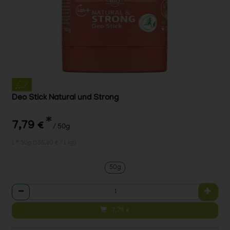
Deo Stick Natural und Strong
*
7,79 €
/ 50g
1 * 50g (155,80 € / 1 kg)
50g
Anzahl
7,79
€