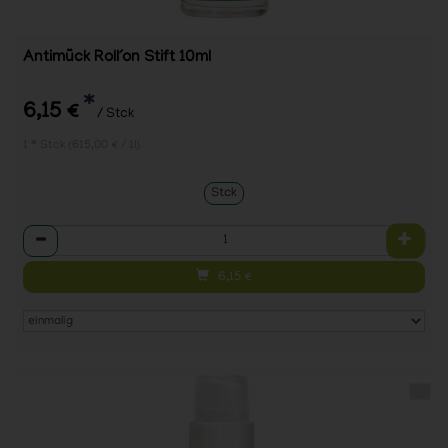
Antimück Roll´on Stift 10ml
*
6,15 €
/ Stck
1 * Stck (615,00 € / 1l)
Stck
Anzahl
6,15
€