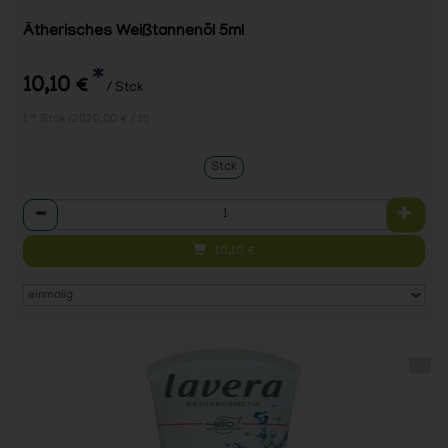
Ätherisches Weißtannenöl 5ml
*
10,10 €
/ Stck
1 * Stck (2020,00 € / 1l)
Stck
Anzahl
10,10
€