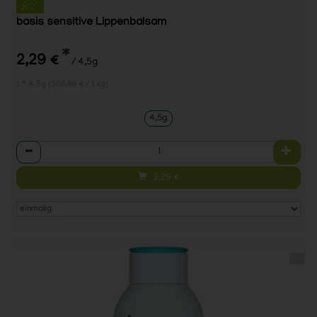
basis sensitive Lippenbalsam
*
2,29 €
/ 4,5g
1 * 4,5g (508,89 € / 1 kg)
4,5g
Anzahl
2,29
€