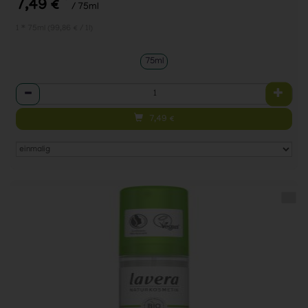
*
7,49 €
/ 75ml
1 * 75ml (99,86 € / 1l)
75ml
Anzahl
7,49
€