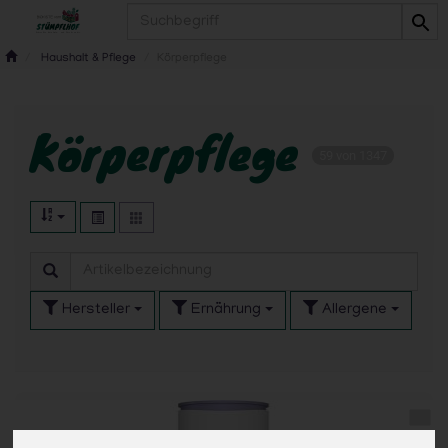
Produkt
Haushalt & Pflege
Körperpflege
Körperpflege
59 von 1347
Hersteller
Ernährung
Allergene