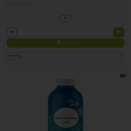
1 * St (4,59 € / 1l)
St
Anzahl
4,59
€