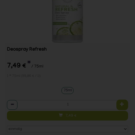
Deospray Refresh
*
7,49 €
/ 75ml
1 * 75ml (99,86 € / 1l)
75ml
Anzahl
7,49
€