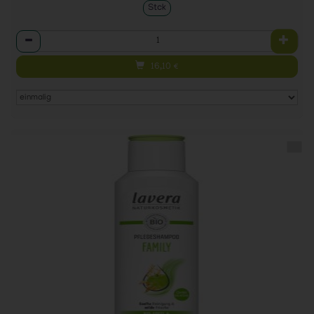
Stck
Anzahl
16,10
€