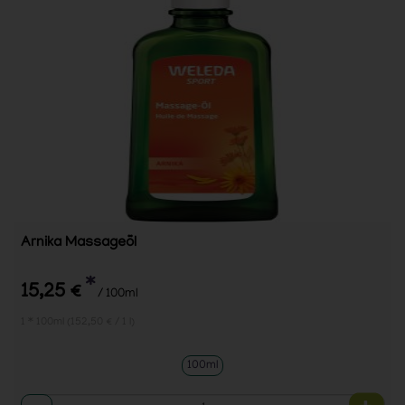
Arnika Massageöl
*
15,25 €
/ 100ml
1 * 100ml (152,50 € / 1 l)
100ml
Anzahl