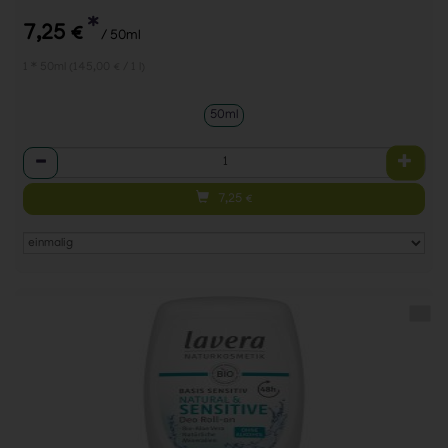
*
7,25 €
/ 50ml
1 * 50ml (145,00 € / 1 l)
50ml
Anzahl
7,25
€