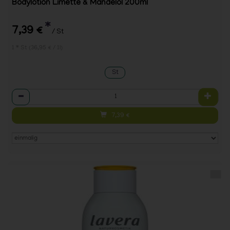
Bodylotion Limette & Mandelöl 200ml
*
7,39 €
/ St
1 * St (36,95 € / 1l)
St
Anzahl
7,39
€