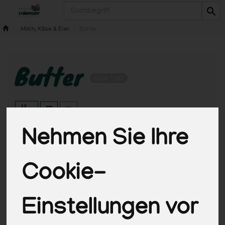
Produkt
Milch, Käse & Eier
Butter
Butter
8 von 1347
Nehmen Sie Ihre
Hersteller
Ernährung
Allergene
Cookie-
Einstellungen vor