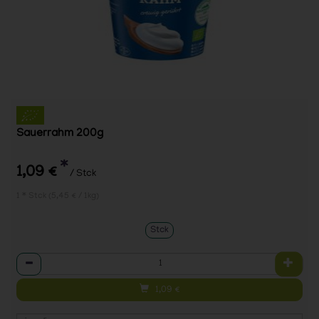
Sauerrahm 200g
*
1,09 €
/ Stck
1 * Stck (5,45 € / 1kg)
Stck
Anzahl
1,09
€