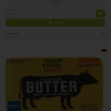
Stck
Anzahl
2,19
€