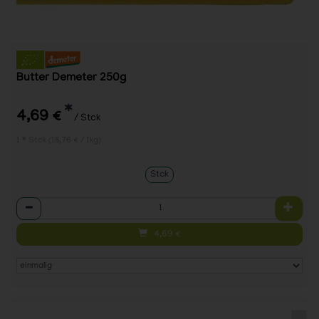
Butter Demeter 250g
*
4,69 €
/ Stck
1 * Stck (18,76 € / 1kg)
Stck
Anzahl
4,69
€