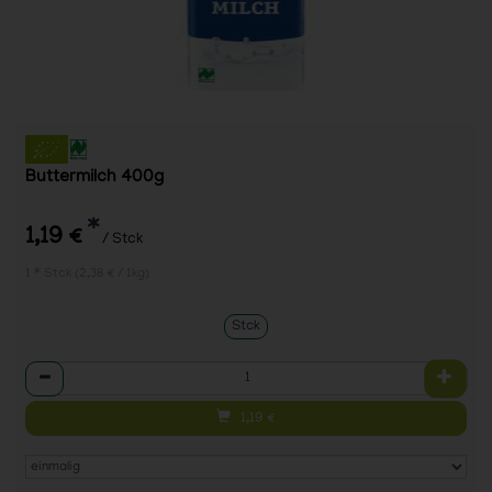
Buttermilch 400g
*
1,19 €
/ Stck
1 * Stck (2,38 € / 1kg)
Stck
Anzahl
1,19
€