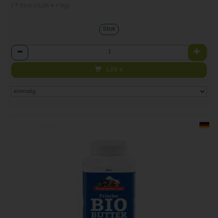
1 * Stck (15,56 € / 1kg)
Stck
Anzahl
3,89
€