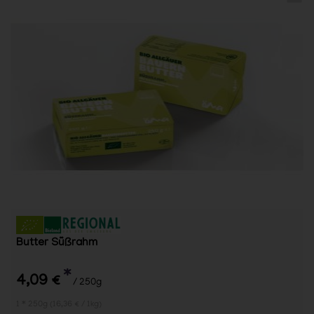
Butter Süßrahm
*
4,09 €
/ 250g
1 * 250g (16,36 € / 1kg)