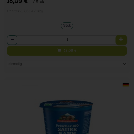
18,09 €
/ Stck
1 * Stck (37,63 € / 1kg)
Stck
Anzahl
18,09
€