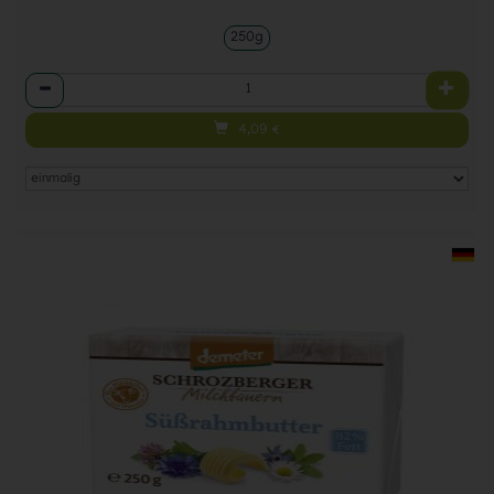
250g
Anzahl
4,09
€