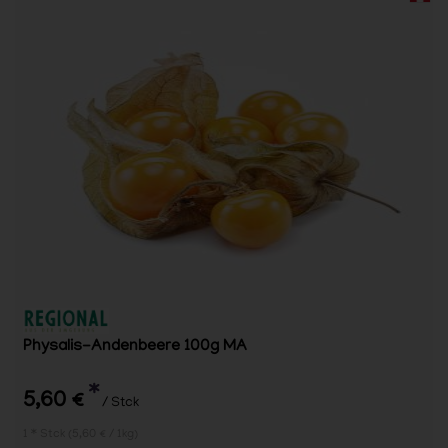
Physalis-Andenbeere 100g MA
*
5,60 €
/ Stck
1 * Stck (5,60 € / 1kg)