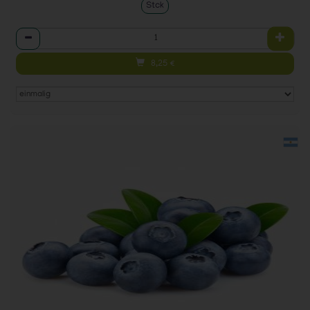
Stck
Anzahl
8,25
€