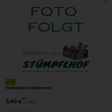
Hanfaufstrich Mediterran
*
5,49 €
/ 135g
1 * 135g (40,66 € / 1kg)