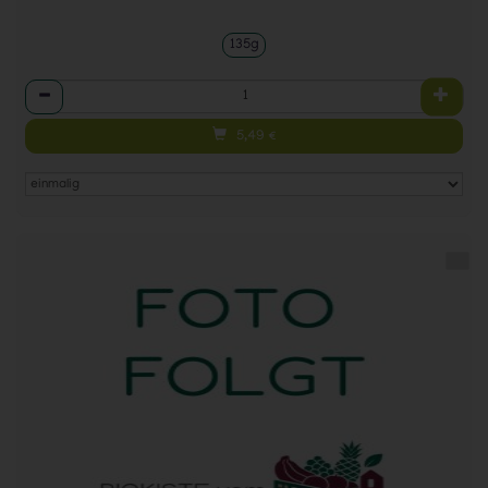
135g
Anzahl
5,49
€