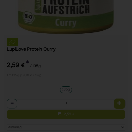
LupiLove Protein Curry
*
2,59 €
/ 135g
1 * 135g (19,18 € / 1kg)
135g
Anzahl
2,59
€