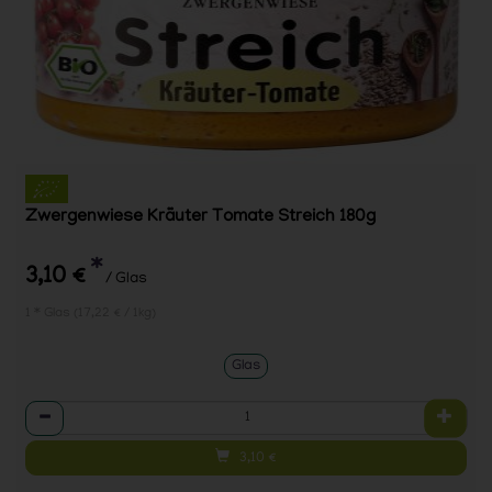
Zwergenwiese Kräuter Tomate Streich 180g
*
3,10 €
/ Glas
1 * Glas (17,22 € / 1kg)
Glas
Anzahl
3,10
€