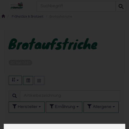
Produkt
Frühstück & Brotzeit
Brotaufstriche
Brotaufstriche
30 von 1347
Hersteller
Ernährung
Allergene