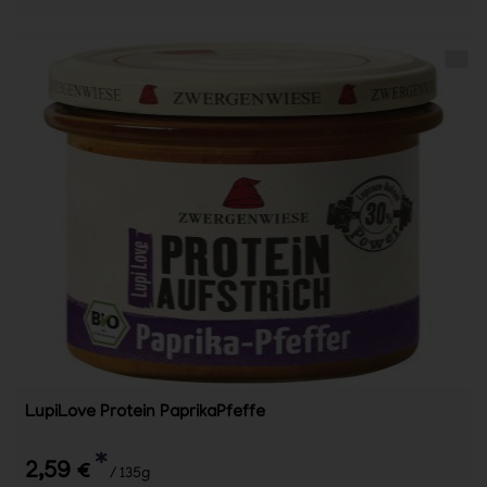
LupiLove Protein PaprikaPfeffe
*
2,59 €
/ 135g