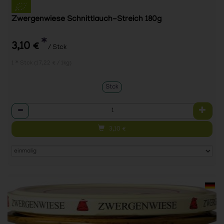
Zwergenwiese Schnittlauch-Streich 180g
*
3,10 €
/ Stck
1 * Stck (17,22 € / 1kg)
Stck
Anzahl
3,10
€