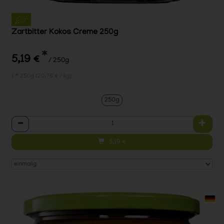
Zartbitter Kokos Creme 250g
*
5,19 €
/ 250g
1 * 250g (20,76 € / kg)
250g
Anzahl
5,19
€