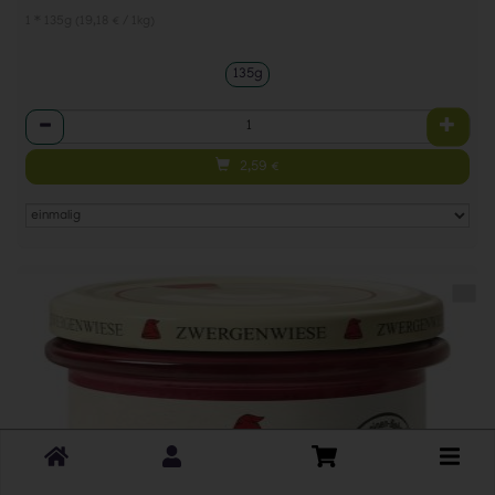
1 * 135g (19,18 € / 1kg)
135g
Anzahl
2,59
€
Toggle
cart