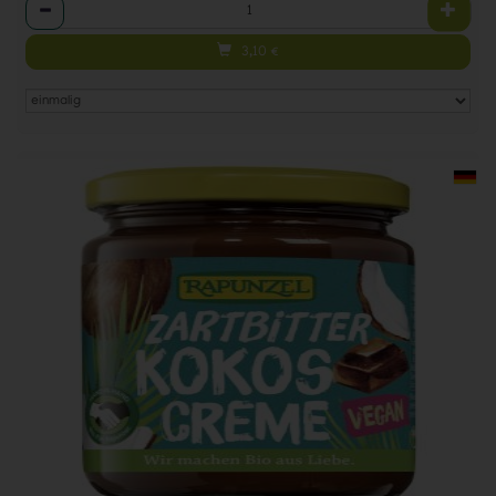
Anzahl
3,10
€