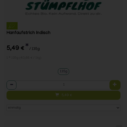
Hanfaufstrich Indisch
*
5,49 €
/ 135g
1 * 135g (40,66 € / 1kg)
135g
Anzahl
5,49
€