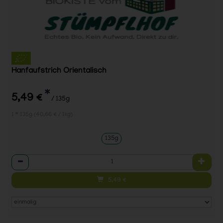
Hanfaufstrich Orientalisch
*
5,49 €
/ 135g
1 * 135g (40,66 € / 1kg)
135g
Anzahl
5,49
€