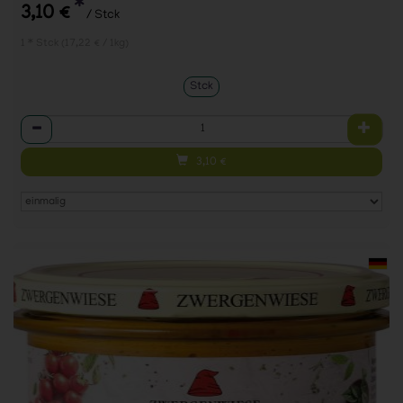
*
3,10 €
/ Stck
1 * Stck (17,22 € / 1kg)
Stck
Anzahl
3,10
€