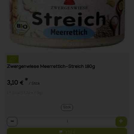
Zwergenwiese Meerrettich-Streich 180g
*
3,10 €
/ Stck
1 * Stck (17,22 € / 1kg)
Stck
Anzahl
3,10
€