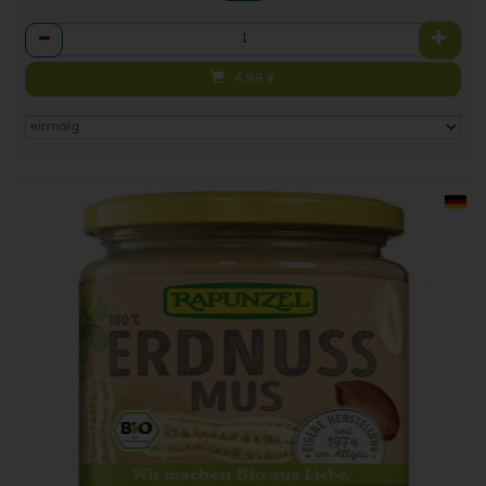
Anzahl
4,99
€