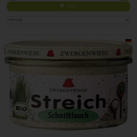
3,10
€