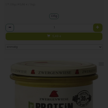
1 * 135g (40,66 € / 1kg)
135g
Anzahl
5,49
€