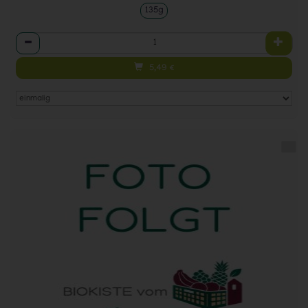
135g
Anzahl
5,49
€