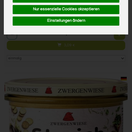
1 * Glas (19,31 € / 1kg)
Nur essenzielle Cookies akzeptieren
Glas
Einstellungen ändern
Anzahl
3,09
€