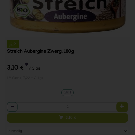
Streich Aubergine Zwerg. 180g
*
3,10 €
/ Glas
1 * Glas (17,22 € / 1kg)
Glas
Anzahl
3,10
€