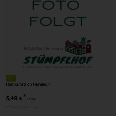
Hanfaufstrich Heimisch
*
5,49 €
/ 135g
1 * 135g (40,66 € / 1kg)