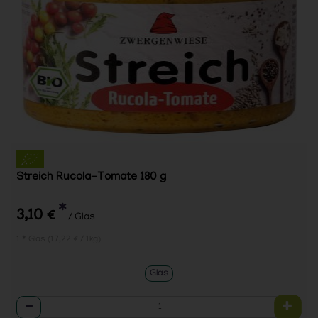
Streich Rucola-Tomate 180 g
*
3,10 €
/ Glas
1 * Glas (17,22 € / 1kg)
Glas
Anzahl