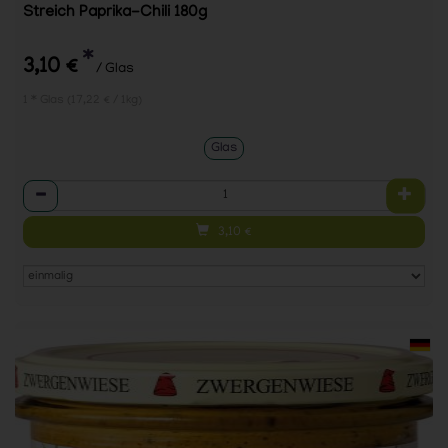
Streich Paprika-Chili 180g
*
3,10 €
/ Glas
1 * Glas (17,22 € / 1kg)
Glas
Anzahl
3,10
€