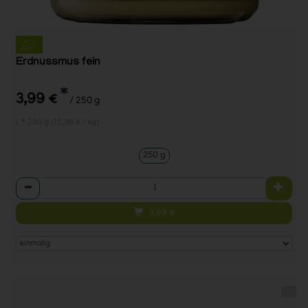
Erdnussmus fein
*
3,99 €
/ 250 g
1 * 250 g (15,96 € / kg)
250 g
Anzahl
3,99
€