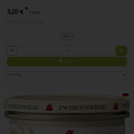
*
3,10 €
/ Glas
1 * Glas (17,22 € / 1kg)
Glas
Anzahl
3,10
€