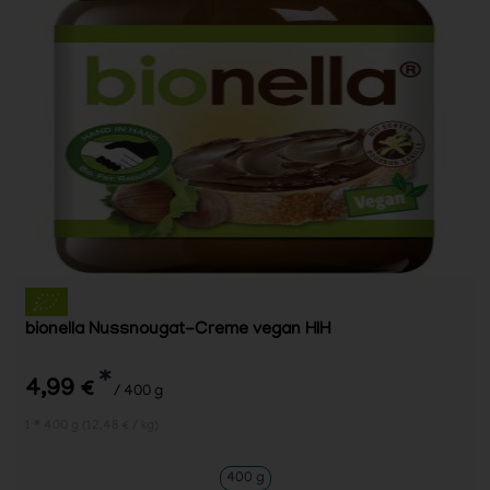
bionella Nussnougat-Creme vegan HIH
*
4,99 €
/ 400 g
1 * 400 g (12,48 € / kg)
400 g