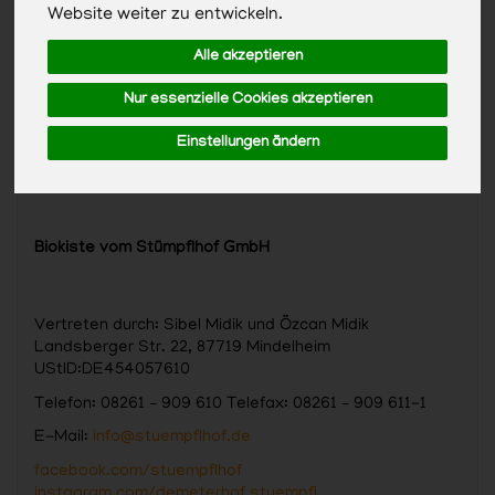
Website weiter zu entwickeln.
Alle akzeptieren
Nur essenzielle Cookies akzeptieren
Einstellungen ändern
Biokiste vom Stümpflhof GmbH
Vertreten durch: Sibel Midik und Özcan Midik
Landsberger Str. 22, 87719 Mindelheim
UStID:DE454057610
Telefon: 08261 – 909 610 Telefax: 08261 – 909 611-1
E-Mail:
info@stuempflhof.de
facebook.com/stuempflhof
instagram.com/demeterhof.stuempfl