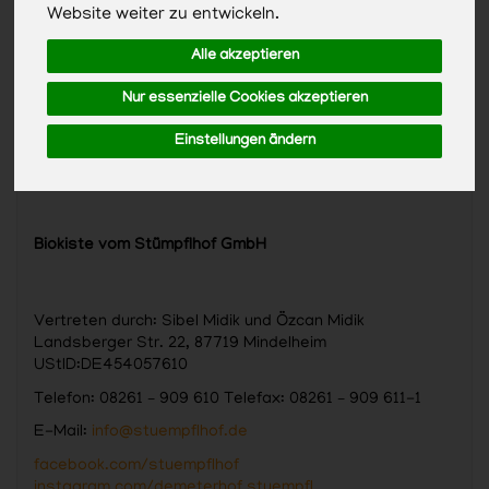
Website weiter zu entwickeln.
Alle akzeptieren
Nur essenzielle Cookies akzeptieren
Einstellungen ändern
Biokiste vom Stümpflhof GmbH
Vertreten durch: Sibel Midik und Özcan Midik
Landsberger Str. 22, 87719 Mindelheim
UStID:DE454057610
Telefon: 08261 – 909 610 Telefax: 08261 – 909 611-1
E-Mail:
info@stuempflhof.de
facebook.com/stuempflhof
instagram.com/demeterhof.stuempfl