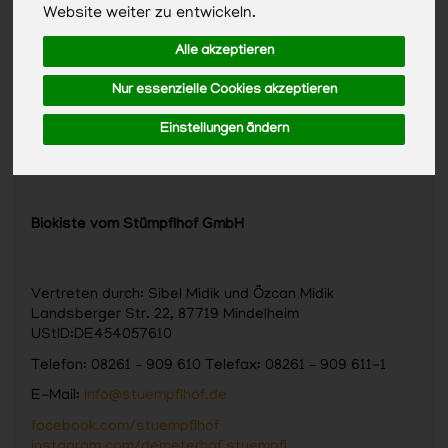
Website weiter zu entwickeln.
Alle akzeptieren
Nur essenzielle Cookies akzeptieren
Einstellungen ändern
Biokiste vom Stümpflhof GmbH
Vertreten durch: Sibel Midik und Özcan Midik
Landsberger Str. 22, 87719 Mindelheim
UStID:DE454057610
Telefon: 08261 – 909 610 Telefax: 08261 – 909 611-1
E-Mail:
info@stuempflhof.de
facebook.com/stuempflhof
instagram.com/demeterhof.stuempfl