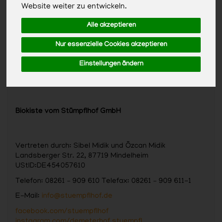
Website weiter zu entwickeln.
Alle akzeptieren
Nur essenzielle Cookies akzeptieren
Einstellungen ändern
Biokiste vom Stümpflhof GmbH
Vertreten durch: Sibel Midik und Özcan Midik
Landsberger Str. 22, 87719 Mindelheim
UStID:DE454057610
Telefon: 08261 – 909 610 Telefax: 08261 – 909 611-1
E-Mail:
info@stuempflhof.de
facebook.com/stuempflhof
instagram.com/demeterhof.stuempfl