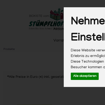
Nehmen
Aktionen
Aktionen & Saison
Einstel
Vorrat & Küche
Getränke
Produkte
Diese Website verwe
Erlebnis zu ermögli
Diese Technologien
Besucher kommen od
Alle akzeptieren
*Alle Preise in Euro (€) inkl. gesetzlicher Mehrwertsteuer,