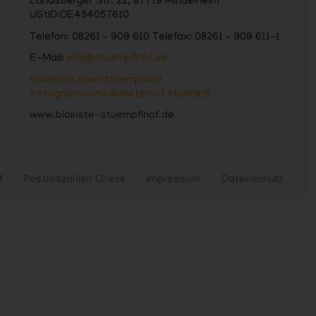
Landsberger Str. 22, 87719 Mindelheim
UStID:DE454057610
Telefon: 08261 – 909 610 Telefax: 08261 – 909 611-1
E-Mail:
info@stuempflhof.de
facebook.com/stuempflhof
instagram.com/demeterhof.stuempfl
www.biokiste-stuempflhof.d
e
f
Postleitzahlen Check
Impressum
Datenschutz