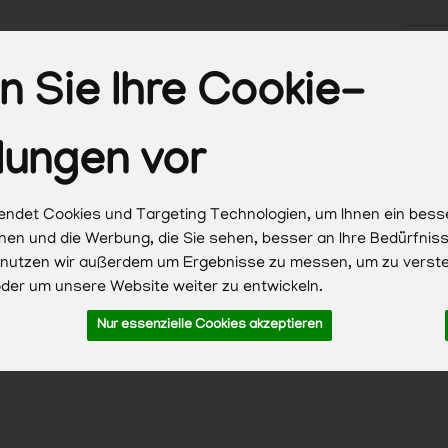
Produk
 Sie Ihre Cookie-
Biokisten
Obst & Gemüse
Brot & Backwaren
Milc
lungen vor
Haushalt & Pflege
ndet Cookies und Targeting Technologien, um Ihnen ein bess
chen und die Werbung, die Sie sehen, besser an Ihre Bedürfni
 nutzen wir außerdem um Ergebnisse zu messen, um zu verst
er um unsere Website weiter zu entwickeln.
Nur essenzielle Cookies akzeptieren
 zuzüglich Versandkosten, Pfand und optionaler Servicegebühren. 