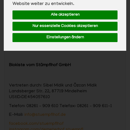
Website weiter zu entwickeln.
Alle akzeptieren
Nur essenzielle Cookies akzeptieren
Einstellungen ändern
Biokiste vom Stümpflhof GmbH
Vertreten durch: Sibel Midik und Özcan Midik
Landsberger Str. 22, 87719 Mindelheim
UStID:DE454057610
Telefon: 08261 – 909 610 Telefax: 08261 – 909 611-1
E-Mail:
info@stuempflhof.de
facebook.com/stuempflhof
instagram.com/demeterhof.stuempfl