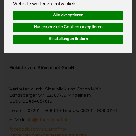
Website weiter zu entwickeln.
Alle akzeptieren
Nur essenzielle Cookies akzeptieren
Einstellungen ändern
Biokiste vom Stümpflhof GmbH
Vertreten durch: Sibel Midik und Özcan Midik
Landsberger Str. 22, 87719 Mindelheim
UStID:DE454057610
Telefon: 08261 – 909 610 Telefax: 08261 – 909 611-1
E-Mail:
info@stuempflhof.de
facebook.com/stuempflhof
instagram.com/demeterhof.stuempfl